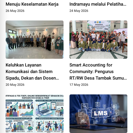
Menuju Keselamatan Kerja
Indramayu melalui Pelatihan
Drone Mapping dan Analisis
26 May 2026
24 May 2026
Mangrove
Keluhkan Layanan
Smart Accounting for
Komunikasi dan Sistem
Community: Pengurus
Sipadu, Dekan dan Dosen
RT/RW Desa Tambak Sumur
FTIK PTIQ Datangi Rektorat
Ikuti Pelatihan Transparansi
20 May 2026
17 May 2026
UIN Jakarta
Dana Lingkungan Berbasis
Digital