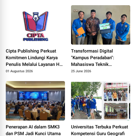
Cipta Publishing Perkuat
Transformasi Digital
Komitmen Lindungi Karya
"Kampus Peradaban":
Penulis Melalui Layanan Hak
Mahasiswa Teknik
Cipta
Informatika UNPAM
01 Augustus 2026
25 June 2026
Hadirkan Prototype PPDB
Online Terintegrasi untuk
MAS Al-Hasaniyah
Penerapan AI dalam SMK3
Universitas Terbuka Perkuat
dan PSM Jadi Kunci Utama
Kompetensi Guru Geografi