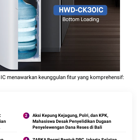
3IC menawarkan keunggulan fitur yang komprehensif:
:
Aksi Kepung Kejagung, Polri, dan KPK,
ian
Mahasiswa Desak Penyelidikan Dugaan
Penyelewengan Dana Reses di Bali
an
ZARKA Resmi Bentuk DPC Jakarta Selatan,