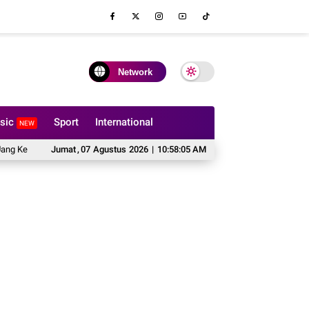
Network
sic
Sport
International
NEW
 Tidak Boleh Dilipat?
Jumat
,
07
Agustus
Hal yang Harus Dipertimbangkan Sebelum Memesan
2026
|
10:58:06 AM