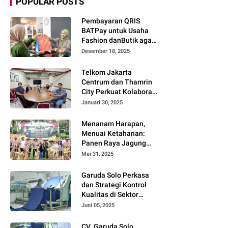
POPULAR POSTS
Pembayaran QRIS
BATPay untuk Usaha
Fashion danButik agar
Transaksi Lebih Cepat
Desember 18, 2025
dan Modern
Telkom Jakarta
Centrum dan Thamrin
City Perkuat Kolaborasi
Kawasan Bisnis dan
Januari 30, 2025
Industri
Menanam Harapan,
Menuai Ketahanan:
Panen Raya Jagung
Warnai Sinergi Polres
Mei 31, 2025
dan Warga Parigi
Moutong
Garuda Solo Perkasa
dan Strategi Kontrol
Kualitas di Sektor
Tekstil
Juni 05, 2025
CV. Garuda Solo