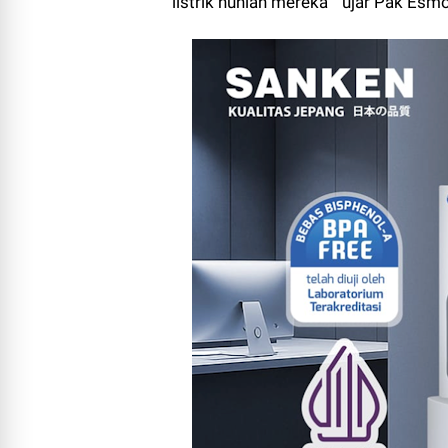
listrik hunian mereka “ ujar Pak Esm