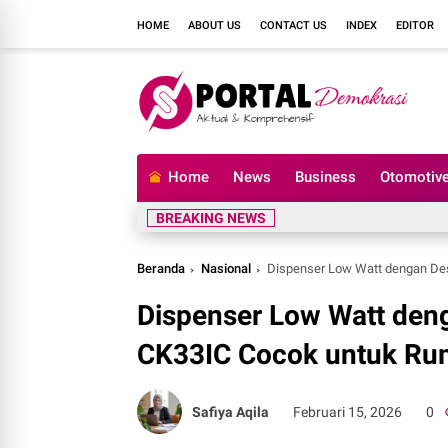
HOME
ABOUT US
CONTACT US
INDEX
EDITOR
Home
News
Business
Otomotiv
BREAKING NEWS
Beranda
Nasional
Dispenser Low Watt dengan De
Dispenser Low Watt den
CK33IC Cocok untuk Ru
Safiya Aqila
Februari 15, 2026
0