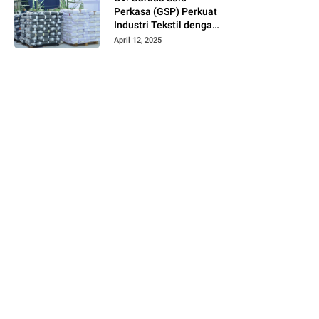
Perkasa (GSP) Perkuat
Industri Tekstil dengan
Produksi Kain Greige
April 12, 2025
dan Warna Polos
Berbahan Tetoron
Rayon