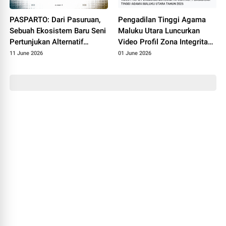
PASPARTO: Dari Pasuruan,
Pengadilan Tinggi Agama
Sebuah Ekosistem Baru Seni
Maluku Utara Luncurkan
Pertunjukan Alternatif
Video Profil Zona Integritas
Sedang Diperjuangkan
2026, Wujudkan Peradilan
11 June 2026
01 June 2026
Modern dan Bebas Korupsi