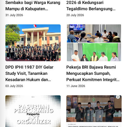
Sembako bagi Warga Kurang
2026 di Kedungsari
Mampu di Kabupaten
Tegaldlimo Berlangsung
Probolinggo
Meriah, TVRI Sport dan Dina
31 July 2026
20 July 2026
Lorenza Audria DPR RI Hadir
Bersama Warga
DPD IPHI 1987 DIY Gelar
Pekerja BRI Bajawa Resmi
Study Visit, Tanamkan
Mengucapkan Sumpah,
Kesadaran Hukum dan
Perkuat Komitmen Integritas
Integritas bagi Generasi Z
dan Profesionalisme
03 July 2026
11 June 2026