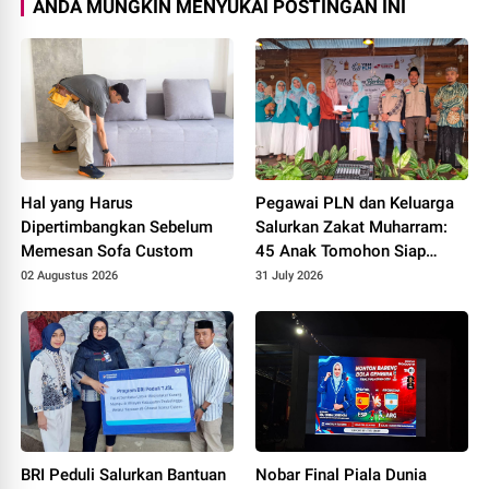
ANDA MUNGKIN MENYUKAI POSTINGAN INI
Hal yang Harus
⁠Pegawai PLN dan Keluarga
Dipertimbangkan Sebelum
Salurkan Zakat Muharram:
Memesan Sofa Custom
45 Anak Tomohon Siap
Tahun Ajaran Baru
02 Augustus 2026
31 July 2026
BRI Peduli Salurkan Bantuan
Nobar Final Piala Dunia