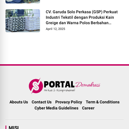
CV. Garuda Solo Perkasa (GSP) Perkuat
Industri Tekstil dengan Produksi Kain
Greige dan Warna Polos Berbahan
Tetoron Rayon
April 12, 2025
Abouts Us
Contact Us
Provacy Policy
Term & Conditions
Cyber Media Guidelines
Career
MISI