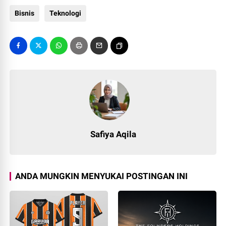
Bisnis
Teknologi
Safiya Aqila
ANDA MUNGKIN MENYUKAI POSTINGAN INI