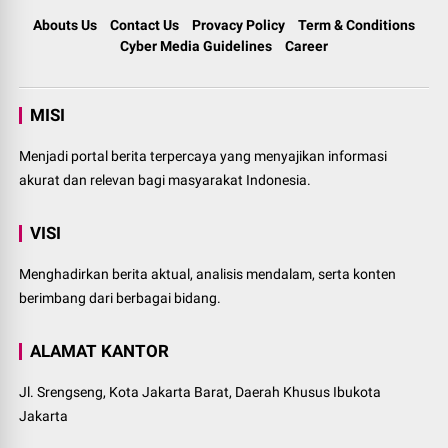
Abouts Us
Contact Us
Provacy Policy
Term & Conditions
Cyber Media Guidelines
Career
MISI
Menjadi portal berita terpercaya yang menyajikan informasi
akurat dan relevan bagi masyarakat Indonesia.
VISI
Menghadirkan berita aktual, analisis mendalam, serta konten
berimbang dari berbagai bidang.
ALAMAT KANTOR
Jl. Srengseng, Kota Jakarta Barat, Daerah Khusus Ibukota
Jakarta