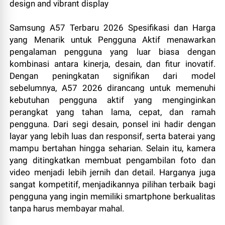
Samsung A57 Terbaru 2026 Spesifikasi dan Harga
yang Menarik untuk Pengguna Aktif menawarkan
pengalaman pengguna yang luar biasa dengan
kombinasi antara kinerja, desain, dan fitur inovatif.
Dengan peningkatan signifikan dari model
sebelumnya, A57 2026 dirancang untuk memenuhi
kebutuhan pengguna aktif yang menginginkan
perangkat yang tahan lama, cepat, dan ramah
pengguna. Dari segi desain, ponsel ini hadir dengan
layar yang lebih luas dan responsif, serta baterai yang
mampu bertahan hingga seharian. Selain itu, kamera
yang ditingkatkan membuat pengambilan foto dan
video menjadi lebih jernih dan detail. Harganya juga
sangat kompetitif, menjadikannya pilihan terbaik bagi
pengguna yang ingin memiliki smartphone berkualitas
tanpa harus membayar mahal.