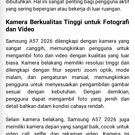
dibutuhkan. Hal ini sangat penting bagi pengguna aktif
yang sering bepergian atau bekerja di luar ruangan.
Kamera Berkualitas Tinggi untuk Fotografi
dan Video
Samsung A57 2026 dilengkapi dengan kamera yang
sangat canggih, memungkinkan pengguna untuk
mengambil foto dan video dengan kualitas yang luar
biasa. Kamera belakang memiliki resolusi tinggi dan
dilengkapi dengan fitur seperti zoom optik, mode
malam, dan pengaturan manual, memungkinkan
pengguna untuk menyesuaikan pengambilan gambar
sesuai dengan kebutuhan. Dengan demikian,
pengguna dapat mengambil foto yang jernih dan
detail bahkan dalam kondisi cahaya rendah.
Selain kamera belakang, Samsung A57 2026 juga
memiliki kamera depan yang sangat baik, cocok untuk
video call, selfie, dan rekaman video. Kamera ini