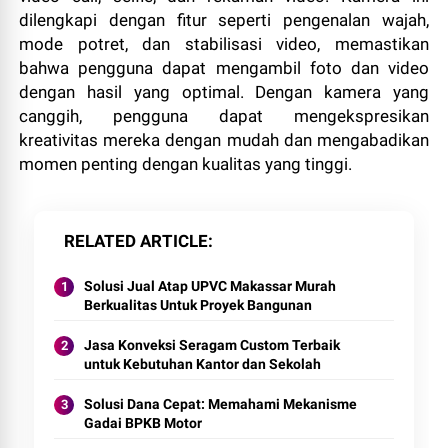
dilengkapi dengan fitur seperti pengenalan wajah,
mode potret, dan stabilisasi video, memastikan
bahwa pengguna dapat mengambil foto dan video
dengan hasil yang optimal. Dengan kamera yang
canggih, pengguna dapat mengekspresikan
kreativitas mereka dengan mudah dan mengabadikan
momen penting dengan kualitas yang tinggi.
RELATED ARTICLE
Solusi Jual Atap UPVC Makassar Murah
Berkualitas Untuk Proyek Bangunan
Jasa Konveksi Seragam Custom Terbaik
untuk Kebutuhan Kantor dan Sekolah
Solusi Dana Cepat: Memahami Mekanisme
Gadai BPKB Motor