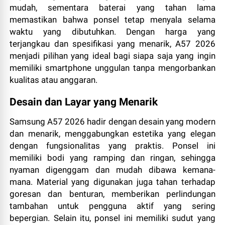
mudah, sementara baterai yang tahan lama
memastikan bahwa ponsel tetap menyala selama
waktu yang dibutuhkan. Dengan harga yang
terjangkau dan spesifikasi yang menarik, A57 2026
menjadi pilihan yang ideal bagi siapa saja yang ingin
memiliki smartphone unggulan tanpa mengorbankan
kualitas atau anggaran.
Desain dan Layar yang Menarik
Samsung A57 2026 hadir dengan desain yang modern
dan menarik, menggabungkan estetika yang elegan
dengan fungsionalitas yang praktis. Ponsel ini
memiliki bodi yang ramping dan ringan, sehingga
nyaman digenggam dan mudah dibawa kemana-
mana. Material yang digunakan juga tahan terhadap
goresan dan benturan, memberikan perlindungan
tambahan untuk pengguna aktif yang sering
bepergian. Selain itu, ponsel ini memiliki sudut yang