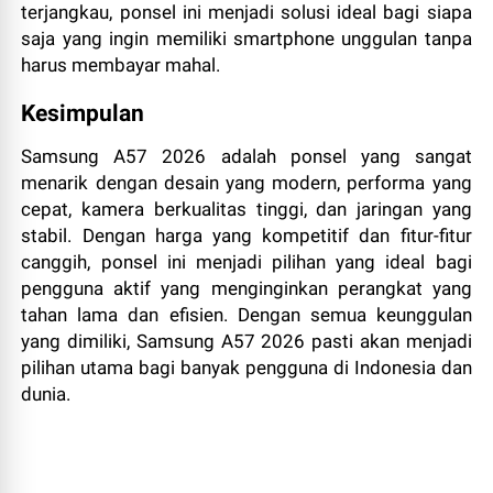
terjangkau, ponsel ini menjadi solusi ideal bagi siapa
saja yang ingin memiliki smartphone unggulan tanpa
harus membayar mahal.
Kesimpulan
Samsung A57 2026 adalah ponsel yang sangat
menarik dengan desain yang modern, performa yang
cepat, kamera berkualitas tinggi, dan jaringan yang
stabil. Dengan harga yang kompetitif dan fitur-fitur
canggih, ponsel ini menjadi pilihan yang ideal bagi
pengguna aktif yang menginginkan perangkat yang
tahan lama dan efisien. Dengan semua keunggulan
yang dimiliki, Samsung A57 2026 pasti akan menjadi
pilihan utama bagi banyak pengguna di Indonesia dan
dunia.