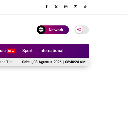
Network
sic
Sport
International
NEW
 Boleh Dilipat?
Sabtu
,
08
Hal yang Harus Dipertimbangkan Sebelum Memesan Sofa
Agustus
2026
|
08:40:25 AM