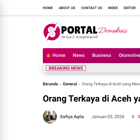
HOME
ABOUT US
CONTACT US
INDEX
EDITOR
Home
News
Business
Otomotiv
BREAKING NEWS
Beranda
General
Orang Terkaya di Aceh yang Meng
Orang Terkaya di Aceh y
Safiya Aqila
Januari 03, 2026
0