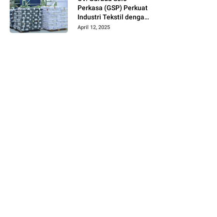
Perkasa (GSP) Perkuat
Industri Tekstil dengan
Produksi Kain Greige
April 12, 2025
dan Warna Polos
Berbahan Tetoron
Rayon