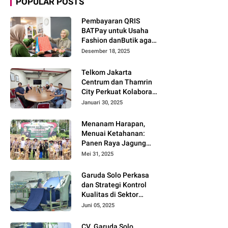
POPULAR POSTS
Pembayaran QRIS
BATPay untuk Usaha
Fashion danButik agar
Transaksi Lebih Cepat
Desember 18, 2025
dan Modern
Telkom Jakarta
Centrum dan Thamrin
City Perkuat Kolaborasi
Kawasan Bisnis dan
Januari 30, 2025
Industri
Menanam Harapan,
Menuai Ketahanan:
Panen Raya Jagung
Warnai Sinergi Polres
Mei 31, 2025
dan Warga Parigi
Moutong
Garuda Solo Perkasa
dan Strategi Kontrol
Kualitas di Sektor
Tekstil
Juni 05, 2025
CV. Garuda Solo