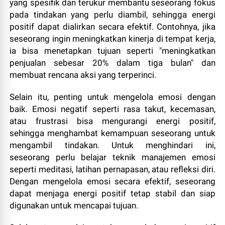
yang spesifik dan terukur membantu seseorang fokus
pada tindakan yang perlu diambil, sehingga energi
positif dapat dialirkan secara efektif. Contohnya, jika
seseorang ingin meningkatkan kinerja di tempat kerja,
ia bisa menetapkan tujuan seperti "meningkatkan
penjualan sebesar 20% dalam tiga bulan" dan
membuat rencana aksi yang terperinci.
Selain itu, penting untuk mengelola emosi dengan
baik. Emosi negatif seperti rasa takut, kecemasan,
atau frustrasi bisa mengurangi energi positif,
sehingga menghambat kemampuan seseorang untuk
mengambil tindakan. Untuk menghindari ini,
seseorang perlu belajar teknik manajemen emosi
seperti meditasi, latihan pernapasan, atau refleksi diri.
Dengan mengelola emosi secara efektif, seseorang
dapat menjaga energi positif tetap stabil dan siap
digunakan untuk mencapai tujuan.