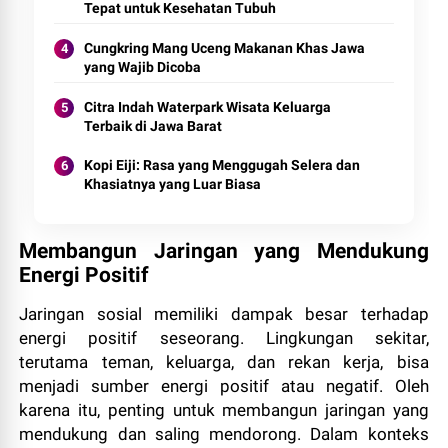
Tepat untuk Kesehatan Tubuh
Cungkring Mang Uceng Makanan Khas Jawa
yang Wajib Dicoba
Citra Indah Waterpark Wisata Keluarga
Terbaik di Jawa Barat
Kopi Eiji: Rasa yang Menggugah Selera dan
Khasiatnya yang Luar Biasa
Membangun Jaringan yang Mendukung
Energi Positif
Jaringan sosial memiliki dampak besar terhadap
energi positif seseorang. Lingkungan sekitar,
terutama teman, keluarga, dan rekan kerja, bisa
menjadi sumber energi positif atau negatif. Oleh
karena itu, penting untuk membangun jaringan yang
mendukung dan saling mendorong. Dalam konteks