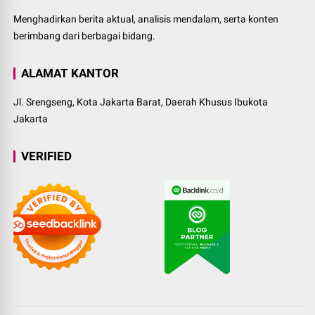
Menghadirkan berita aktual, analisis mendalam, serta konten
berimbang dari berbagai bidang.
ALAMAT KANTOR
Jl. Srengseng, Kota Jakarta Barat, Daerah Khusus Ibukota
Jakarta
VERIFIED