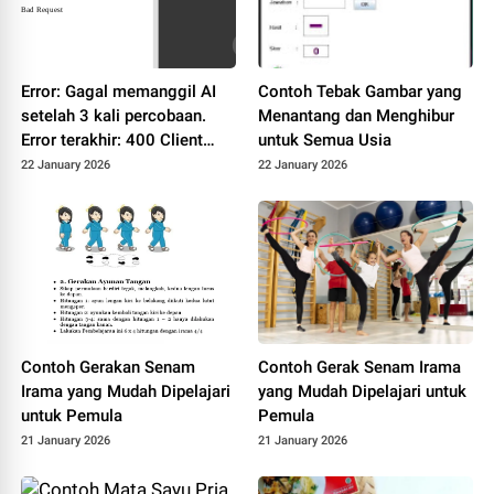
Error: Gagal memanggil AI
Contoh Tebak Gambar yang
setelah 3 kali percobaan.
Menantang dan Menghibur
Error terakhir: 400 Client
untuk Semua Usia
Error: Bad Request for url:
22 January 2026
22 January 2026
https://dashscope-
intl.aliyuncs.com/compatibl
e-
mode/v1/chat/completions
Contoh Gerakan Senam
Contoh Gerak Senam Irama
Irama yang Mudah Dipelajari
yang Mudah Dipelajari untuk
untuk Pemula
Pemula
21 January 2026
21 January 2026