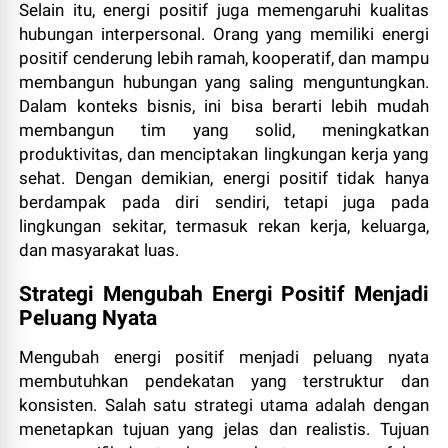
Selain itu, energi positif juga memengaruhi kualitas
hubungan interpersonal. Orang yang memiliki energi
positif cenderung lebih ramah, kooperatif, dan mampu
membangun hubungan yang saling menguntungkan.
Dalam konteks bisnis, ini bisa berarti lebih mudah
membangun tim yang solid, meningkatkan
produktivitas, dan menciptakan lingkungan kerja yang
sehat. Dengan demikian, energi positif tidak hanya
berdampak pada diri sendiri, tetapi juga pada
lingkungan sekitar, termasuk rekan kerja, keluarga,
dan masyarakat luas.
Strategi Mengubah Energi Positif Menjadi
Peluang Nyata
Mengubah energi positif menjadi peluang nyata
membutuhkan pendekatan yang terstruktur dan
konsisten. Salah satu strategi utama adalah dengan
menetapkan tujuan yang jelas dan realistis. Tujuan