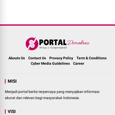
Abouts Us
Contact Us
Provacy Policy
Term & Conditions
Cyber Media Guidelines
Career
MISI
Menjadi portal berita terpercaya yang menyajikan informasi
akurat dan relevan bagi masyarakat Indonesia.
VISI