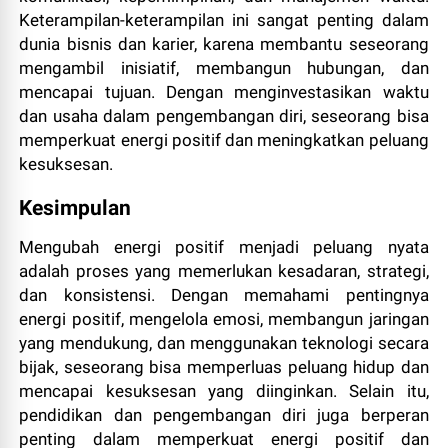
Keterampilan-keterampilan ini sangat penting dalam
dunia bisnis dan karier, karena membantu seseorang
mengambil inisiatif, membangun hubungan, dan
mencapai tujuan. Dengan menginvestasikan waktu
dan usaha dalam pengembangan diri, seseorang bisa
memperkuat energi positif dan meningkatkan peluang
kesuksesan.
Kesimpulan
Mengubah energi positif menjadi peluang nyata
adalah proses yang memerlukan kesadaran, strategi,
dan konsistensi. Dengan memahami pentingnya
energi positif, mengelola emosi, membangun jaringan
yang mendukung, dan menggunakan teknologi secara
bijak, seseorang bisa memperluas peluang hidup dan
mencapai kesuksesan yang diinginkan. Selain itu,
pendidikan dan pengembangan diri juga berperan
penting dalam memperkuat energi positif dan