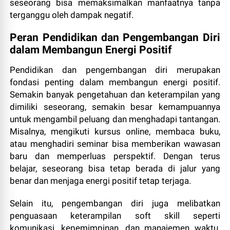
seseorang bisa memaksimalkan manfaatnya tanpa
terganggu oleh dampak negatif.
Peran Pendidikan dan Pengembangan Diri
dalam Membangun Energi Positif
Pendidikan dan pengembangan diri merupakan
fondasi penting dalam membangun energi positif.
Semakin banyak pengetahuan dan keterampilan yang
dimiliki seseorang, semakin besar kemampuannya
untuk mengambil peluang dan menghadapi tantangan.
Misalnya, mengikuti kursus online, membaca buku,
atau menghadiri seminar bisa memberikan wawasan
baru dan memperluas perspektif. Dengan terus
belajar, seseorang bisa tetap berada di jalur yang
benar dan menjaga energi positif tetap terjaga.
Selain itu, pengembangan diri juga melibatkan
penguasaan keterampilan soft skill seperti
komunikasi, kepemimpinan, dan manajemen waktu.