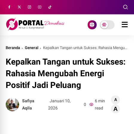
Beranda
General
Kepalkan Tangan untuk Sukses: Rahasia Mengubah Energi Positif Jadi Peluang
Kepalkan Tangan untuk Sukses:
Rahasia Mengubah Energi
Positif Jadi Peluang
A
Safiya
Januari 10,
6 min
0
Aqila
2026
read
A