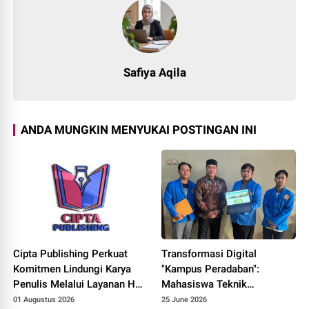
Safiya Aqila
ANDA MUNGKIN MENYUKAI POSTINGAN INI
Cipta Publishing Perkuat
Transformasi Digital
Komitmen Lindungi Karya
"Kampus Peradaban":
Penulis Melalui Layanan Hak
Mahasiswa Teknik
Cipta
Informatika UNPAM
01 Augustus 2026
25 June 2026