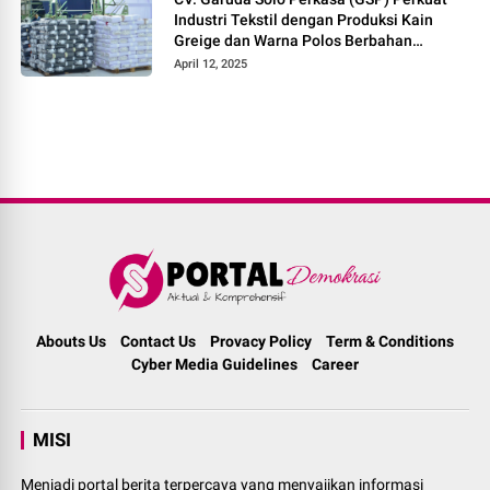
Industri Tekstil dengan Produksi Kain
Greige dan Warna Polos Berbahan
Tetoron Rayon
April 12, 2025
Abouts Us
Contact Us
Provacy Policy
Term & Conditions
Cyber Media Guidelines
Career
MISI
Menjadi portal berita terpercaya yang menyajikan informasi