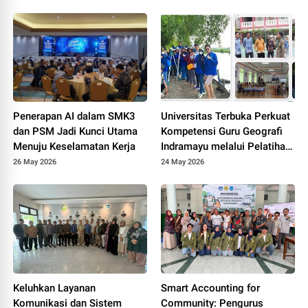
Hadirkan Prototype PPDB
Online Terintegrasi untuk
MAS Al-Hasaniyah
Penerapan AI dalam SMK3
Universitas Terbuka Perkuat
dan PSM Jadi Kunci Utama
Kompetensi Guru Geografi
Menuju Keselamatan Kerja
Indramayu melalui Pelatihan
Drone Mapping dan Analisis
26 May 2026
24 May 2026
Mangrove
Keluhkan Layanan
Smart Accounting for
Komunikasi dan Sistem
Community: Pengurus