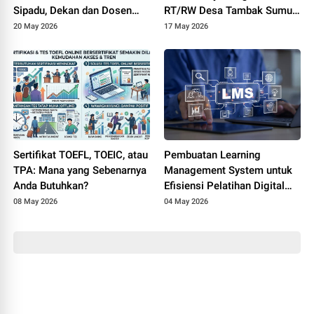
Sipadu, Dekan dan Dosen
RT/RW Desa Tambak Sumur
FTIK PTIQ Datangi Rektorat
Ikuti Pelatihan Transparansi
20 May 2026
17 May 2026
UIN Jakarta
Dana Lingkungan Berbasis
Digital
Sertifikat TOEFL, TOEIC, atau
Pembuatan Learning
TPA: Mana yang Sebenarnya
Management System untuk
Anda Butuhkan?
Efisiensi Pelatihan Digital
Perusahaan
08 May 2026
04 May 2026