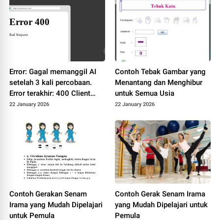
Error: Gagal memanggil AI
Contoh Tebak Gambar yang
setelah 3 kali percobaan.
Menantang dan Menghibur
Error terakhir: 400 Client
untuk Semua Usia
Error: Bad Request for url:
22 January 2026
22 January 2026
https://dashscope-
intl.aliyuncs.com/compatibl
e-
mode/v1/chat/completions
Contoh Gerakan Senam
Contoh Gerak Senam Irama
Irama yang Mudah Dipelajari
yang Mudah Dipelajari untuk
untuk Pemula
Pemula