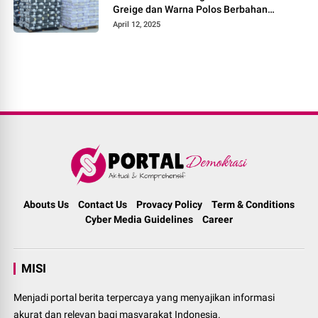
Greige dan Warna Polos Berbahan
Tetoron Rayon
April 12, 2025
Abouts Us
Contact Us
Provacy Policy
Term & Conditions
Cyber Media Guidelines
Career
MISI
Menjadi portal berita terpercaya yang menyajikan informasi
akurat dan relevan bagi masyarakat Indonesia.