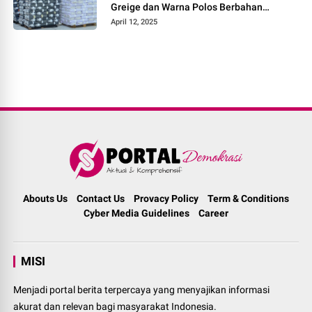
Greige dan Warna Polos Berbahan
Tetoron Rayon
April 12, 2025
Abouts Us
Contact Us
Provacy Policy
Term & Conditions
Cyber Media Guidelines
Career
MISI
Menjadi portal berita terpercaya yang menyajikan informasi
akurat dan relevan bagi masyarakat Indonesia.