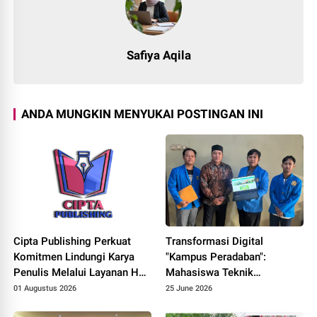
Safiya Aqila
ANDA MUNGKIN MENYUKAI POSTINGAN INI
Cipta Publishing Perkuat
Transformasi Digital
Komitmen Lindungi Karya
"Kampus Peradaban":
Penulis Melalui Layanan Hak
Mahasiswa Teknik
Cipta
Informatika UNPAM
01 Augustus 2026
25 June 2026
Hadirkan Prototype PPDB