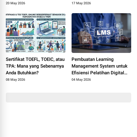
FTIK PTIQ Datangi Rektorat
Ikuti Pelatihan Transparansi
20 May 2026
17 May 2026
UIN Jakarta
Dana Lingkungan Berbasis
Digital
Sertifikat TOEFL, TOEIC, atau
Pembuatan Learning
TPA: Mana yang Sebenarnya
Management System untuk
Anda Butuhkan?
Efisiensi Pelatihan Digital
Perusahaan
08 May 2026
04 May 2026