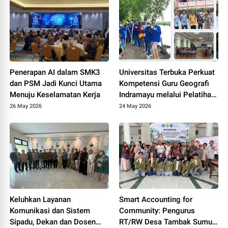
Online Terintegrasi untuk
MAS Al-Hasaniyah
Penerapan AI dalam SMK3
Universitas Terbuka Perkuat
dan PSM Jadi Kunci Utama
Kompetensi Guru Geografi
Menuju Keselamatan Kerja
Indramayu melalui Pelatihan
Drone Mapping dan Analisis
26 May 2026
24 May 2026
Mangrove
Keluhkan Layanan
Smart Accounting for
Komunikasi dan Sistem
Community: Pengurus
Sipadu, Dekan dan Dosen
RT/RW Desa Tambak Sumur