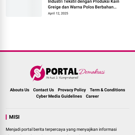
Industri Tekstil dengan Produksi Kain
Greige dan Warna Polos Berbahan
Tetoron Rayon
April 12, 2025
Abouts Us
Contact Us
Provacy Policy
Term & Conditions
Cyber Media Guidelines
Career
MISI
Menjadi portal berita terpercaya yang menyajikan informasi