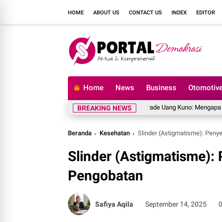
HOME
ABOUT US
CONTACT US
INDEX
EDITOR
Home
News
Business
Otomotiv
Rahasia Menjaga Grade Uang Kuno: Mengapa Uang Kert
BREAKING NEWS
Beranda
Kesehatan
Slinder (Astigmatisme): Peny
Slinder (Astigmatisme):
Pengobatan
Safiya Aqila
September 14, 2025