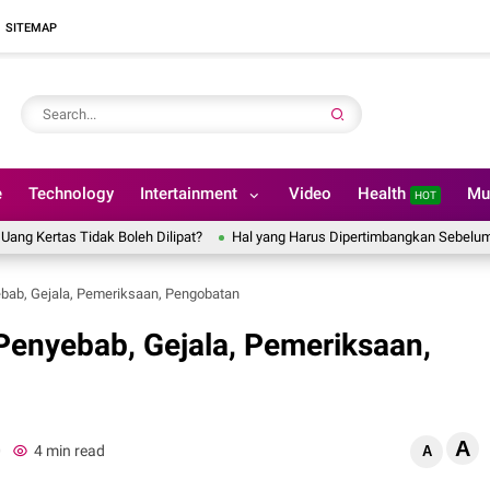
SITEMAP
e
Technology
Intertainment
Video
Health
Mu
HOT
as Tidak Boleh Dilipat?
Hal yang Harus Dipertimbangkan Sebelum Meme
ebab, Gejala, Pemeriksaan, Pengobatan
 Penyebab, Gejala, Pemeriksaan,
A
0
4 min read
A