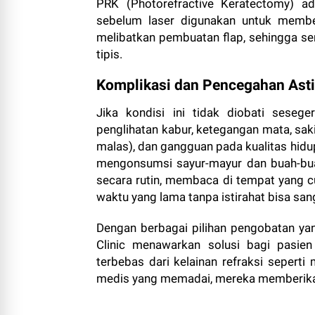
PRK (Photorefractive Keratectomy) ad
sebelum laser digunakan untuk membe
melibatkan pembuatan flap, sehingga ser
tipis.
Komplikasi dan Pencegahan Ast
Jika kondisi ini tidak diobati seseg
penglihatan kabur, ketegangan mata, saki
malas), dan gangguan pada kualitas hidu
mengonsumsi sayur-mayur dan buah-bua
secara rutin, membaca di tempat yang cu
waktu yang lama tanpa istirahat bisa sa
Dengan berbagai pilihan pengobatan yang
Clinic menawarkan solusi bagi pasien
terbebas dari kelainan refraksi sepert
medis yang memadai, mereka memberikan 