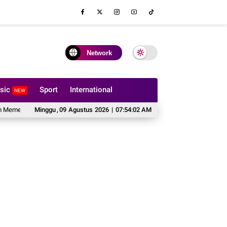
Network
sic
Sport
International
NEW
san Sofa Custom
Minggu
,
09
Cipta Publishing Perkuat Komitmen Lindungi Karya Penuli
Agustus
2026
|
07:54:03 AM