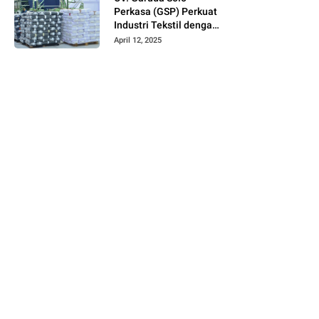
Perkasa (GSP) Perkuat
Industri Tekstil dengan
Produksi Kain Greige
April 12, 2025
dan Warna Polos
Berbahan Tetoron
Rayon