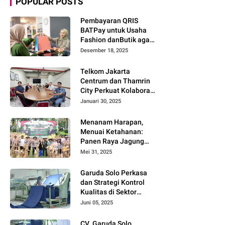
POPULAR POSTS
Pembayaran QRIS
BATPay untuk Usaha
Fashion danButik agar
Transaksi Lebih Cepat
Desember 18, 2025
dan Modern
Telkom Jakarta
Centrum dan Thamrin
City Perkuat Kolaborasi
Kawasan Bisnis dan
Januari 30, 2025
Industri
Menanam Harapan,
Menuai Ketahanan:
Panen Raya Jagung
Warnai Sinergi Polres
Mei 31, 2025
dan Warga Parigi
Moutong
Garuda Solo Perkasa
dan Strategi Kontrol
Kualitas di Sektor
Tekstil
Juni 05, 2025
CV. Garuda Solo