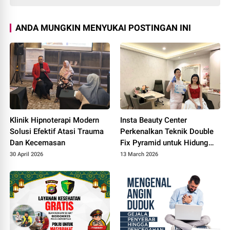
ANDA MUNGKIN MENYUKAI POSTINGAN INI
Klinik Hipnoterapi Modern
Insta Beauty Center
Solusi Efektif Atasi Trauma
Perkenalkan Teknik Double
Dan Kecemasan
Fix Pyramid untuk Hidung
Mancung
30 April 2026
13 March 2026