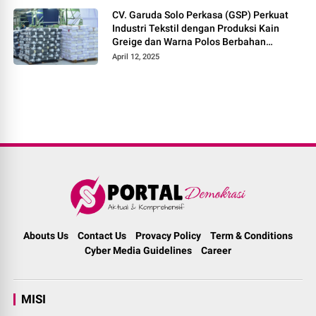
CV. Garuda Solo Perkasa (GSP) Perkuat
Industri Tekstil dengan Produksi Kain
Greige dan Warna Polos Berbahan
Tetoron Rayon
April 12, 2025
Abouts Us
Contact Us
Provacy Policy
Term & Conditions
Cyber Media Guidelines
Career
MISI