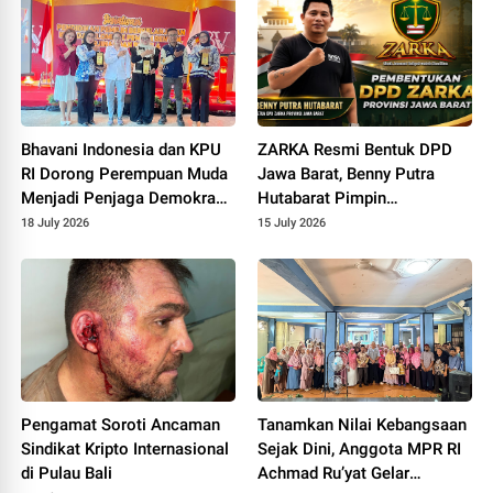
Bhavani Indonesia dan KPU
ZARKA Resmi Bentuk DPD
RI Dorong Perempuan Muda
Jawa Barat, Benny Putra
Menjadi Penjaga Demokrasi
Hutabarat Pimpin
Melalui Pendidikan Pemilih
Konsolidasi Gerakan Rakyat
18 July 2026
15 July 2026
Berkelanjutan
Pengamat Soroti Ancaman
Tanamkan Nilai Kebangsaan
Sindikat Kripto Internasional
Sejak Dini, Anggota MPR RI
di Pulau Bali
Achmad Ru’yat Gelar