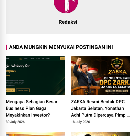
Redaksi
ANDA MUNGKIN MENYUKAI POSTINGAN INI
Mengapa Sebagian Besar
ZARKA Resmi Bentuk DPC
Business Plan Gagal
Jakarta Selatan, Yonathan
Meyakinkan Investor?
Adhi Putra Dipercaya Pimpin
Gerakan Kontrol Sosial
30 July 2026
18 July 2026