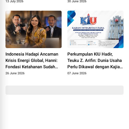
Sosialisasi 4 Pilar di
13 July 2026
30 June 2026
Yayasan Al-Nur Cibinong
Indonesia Hadapi Ancaman
Perkumpulan KIU Hadir,
Krisis Energi Global, Hanni:
Teuku Z. Arifin: Dunia Usaha
Fondasi Ketahanan Sudah
Perlu Dikawal dengan Kajian
Dibangun
dan Kontrol Sosial yang
26 June 2026
07 June 2026
Bertanggung Jawab