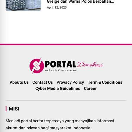
Greige dan Warna Polos Berbahan
Tetoron Rayon
April 12, 2025
Abouts Us
Contact Us
Provacy Policy
Term & Conditions
Cyber Media Guidelines
Career
MISI
Menjadi portal berita terpercaya yang menyajikan informasi
akurat dan relevan bagi masyarakat Indonesia.