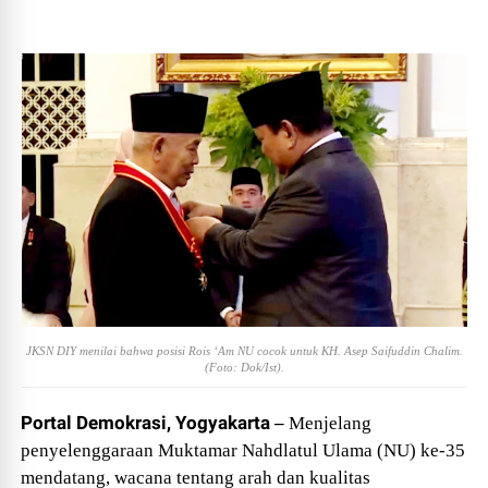
JKSN DIY menilai bahwa posisi Rois ‘Am NU cocok untuk
KH. Asep Saifuddin Chalim.
(Foto: Dok/Ist).
Portal Demokrasi, Yogyakarta
–
Menjelang
penyelenggaraan Muktamar Nahdlatul Ulama (NU) ke-35
mendatang, wacana tentang arah dan kualitas