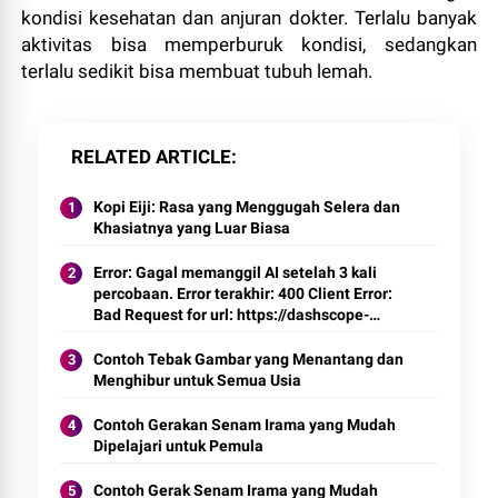
kondisi kesehatan dan anjuran dokter. Terlalu banyak
aktivitas bisa memperburuk kondisi, sedangkan
terlalu sedikit bisa membuat tubuh lemah.
RELATED ARTICLE
Kopi Eiji: Rasa yang Menggugah Selera dan
Khasiatnya yang Luar Biasa
Error: Gagal memanggil AI setelah 3 kali
percobaan. Error terakhir: 400 Client Error:
Bad Request for url: https://dashscope-
intl.aliyuncs.com/compatible-
mode/v1/chat/completions
Contoh Tebak Gambar yang Menantang dan
Menghibur untuk Semua Usia
Contoh Gerakan Senam Irama yang Mudah
Dipelajari untuk Pemula
Contoh Gerak Senam Irama yang Mudah