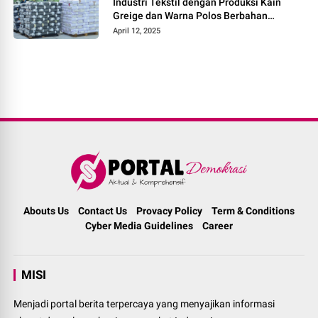
Industri Tekstil dengan Produksi Kain
Greige dan Warna Polos Berbahan
Tetoron Rayon
April 12, 2025
Abouts Us
Contact Us
Provacy Policy
Term & Conditions
Cyber Media Guidelines
Career
MISI
Menjadi portal berita terpercaya yang menyajikan informasi