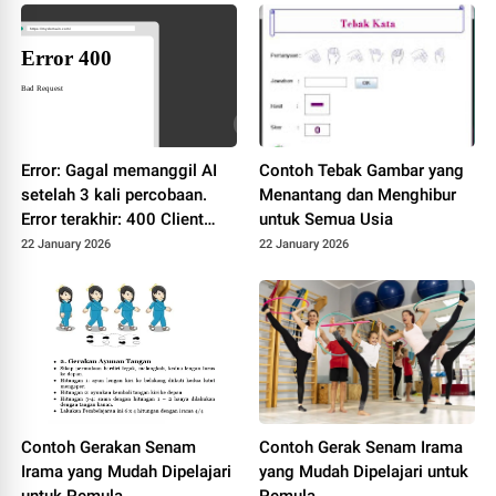
Error: Gagal memanggil AI
Contoh Tebak Gambar yang
setelah 3 kali percobaan.
Menantang dan Menghibur
Error terakhir: 400 Client
untuk Semua Usia
Error: Bad Request for url:
22 January 2026
22 January 2026
https://dashscope-
intl.aliyuncs.com/compatibl
e-
mode/v1/chat/completions
Contoh Gerakan Senam
Contoh Gerak Senam Irama
Irama yang Mudah Dipelajari
yang Mudah Dipelajari untuk
untuk Pemula
Pemula