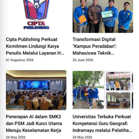
Cipta Publishing Perkuat
Transformasi Digital
Komitmen Lindungi Karya
"Kampus Peradaban":
Penulis Melalui Layanan Hak
Mahasiswa Teknik
Cipta
Informatika UNPAM
01 Augustus 2026
25 June 2026
Hadirkan Prototype PPDB
Online Terintegrasi untuk
MAS Al-Hasaniyah
Penerapan AI dalam SMK3
Universitas Terbuka Perkuat
dan PSM Jadi Kunci Utama
Kompetensi Guru Geografi
Menuju Keselamatan Kerja
Indramayu melalui Pelatihan
Drone Mapping dan Analisis
26 May 2026
24 May 2026