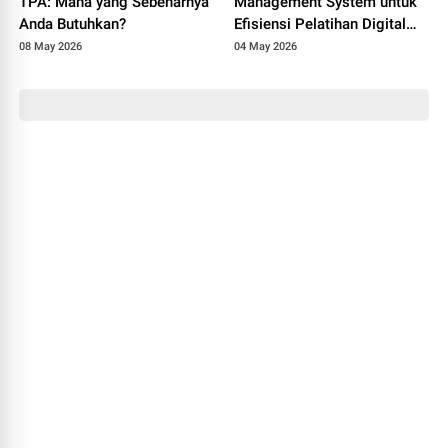
TPA: Mana yang Sebenarnya
Management System untuk
Anda Butuhkan?
Efisiensi Pelatihan Digital
Perusahaan
08 May 2026
04 May 2026