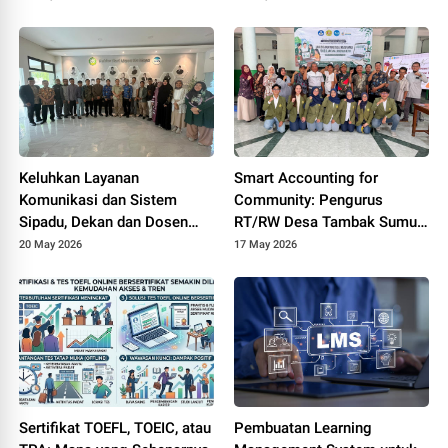
Mangrove
Keluhkan Layanan
Smart Accounting for
Komunikasi dan Sistem
Community: Pengurus
Sipadu, Dekan dan Dosen
RT/RW Desa Tambak Sumur
FTIK PTIQ Datangi Rektorat
Ikuti Pelatihan Transparansi
20 May 2026
17 May 2026
UIN Jakarta
Dana Lingkungan Berbasis
Digital
Sertifikat TOEFL, TOEIC, atau
Pembuatan Learning